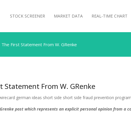
STOCK SCREENER
MARKET DATA
REAL-TIME CHART
n The First Statement From W. GRenke
rst Statement From W. GRenke
s Grenke post which represents an explicit personal opinion from a c