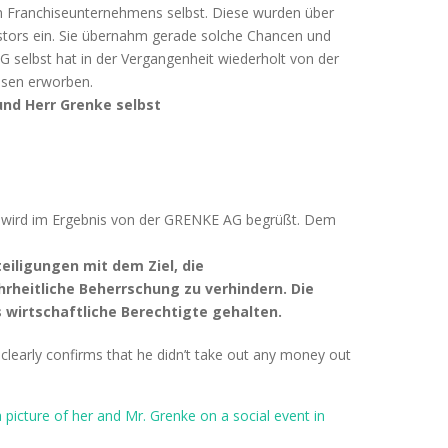
en Franchiseunternehmens selbst. Diese wurden über
estors ein. Sie übernahm gerade solche Chancen und
 selbst hat in der Vergangenheit wiederholt von der
isen erworben.
nd Herr Grenke selbst
d wird im Ergebnis von der GRENKE AG begrüßt. Dem
iligungen mit dem Ziel, die
rheitliche Beherrschung zu verhindern. Die
s wirtschaftliche Berechtigte gehalten.
clearly confirms that he didn’t take out any money out
a picture of her and Mr. Grenke on a social event in