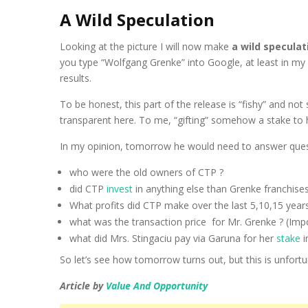
A Wild Speculation
Looking at the picture I will now make
a wild speculat
you type “Wolfgang Grenke” into Google, at least in my v
results.
To be honest, this part of the release is “fishy” and not se
transparent here. To me, “gifting” somehow a stake to hi
In my opinion, tomorrow he would need to answer ques
who were the old owners of CTP ?
did CTP
invest
in anything else than Grenke franchises
What profits did CTP make over the last 5,10,15 year
what was the transaction price for Mr. Grenke ? (Impo
what did Mrs. Stingaciu pay via Garuna for her
stake
i
So let’s see how tomorrow turns out, but this is unfortu
Article by
Value And Opportunity