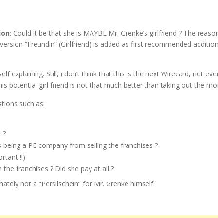
ion
: Could it be that she is MAYBE Mr. Grenke’s girlfriend ? The reaso
ersion “Freundin” (Girlfriend) is added as first recommended addition
lf explaining. Still, i don’t think that this is the next Wirecard, not eve
s potential girl friend is not that much better than taking out the m
tions such as:
 ?
s being a PE company from selling the franchises ?
rtant !!)
n the franchises ? Did she pay at all ?
nately not a “Persilschein” for Mr. Grenke himself.