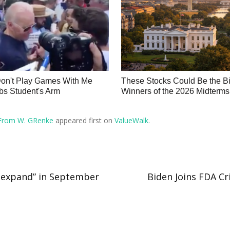
Don't Play Games With Me
These Stocks Could Be the B
bs Student's Arm
Winners of the 2026 Midterms
 From W. GRenke
appeared first on
ValueWalk
.
o expand” in September
Biden Joins FDA Cr