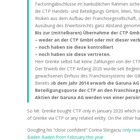
Factoringabschlüsse im banküblichen Rahmen sicher
die CTP Handels- und Beteiligungs GmbH, Wien, fina
Risiken aus dem Aufbau der Franchisegesellschaft, 
Ausübung des Erwerbsrechts ganz Abstand genommen 
Bis zur (mittelbaren) Übernahme der CTP Gmb
– weder an der CTP GmbH oder mit dieser ver
– noch haben sie diese kontrolliert
– noch haben sie diese vertreten.
Herr Grenke selbst hat keine Zahlungen von der CT
Der Erwerb der CTP Anfang 2020 wurde seit Beginn
gewachsenen Einfluss des Franchisesystems der G
Bereits a
b dem Jahr 2014 erwarb die Garuna AG
Beteiligungsquote der CTP an den Franchisege
Aktien der Garuna AG werden von einer persönl
So Mr. Grenke bought CTP only in January 2020 which see
of Grenke via CTP or any related entity. On the other h
Googling his “close confident” Corina Stingaciu
only rev
Baden Baden from February this year.