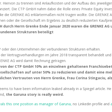
. Hiervon zu trennen sind Anlaufkosten und der Aufbau des jeweilig
nziert. Die CTP GmbH nahm dabei die Rolle eines Private Equity Inv
die die GRENKE AG erklärtermaßen nicht tragen wollte. Die GRENKE AG
oder die Gesellschaft im Ergebnis zu deutlich reduzierten Kaufpre
H durch Herrn Grenke Ende Januar 2020 waren die GRENKE AG u
bundenen Strukturen beteiligt
P oder den Unternehmen der verbundenen Strukturen erhalten.
 der Vertragsverhandlungen im Jahre 2018 transparent behandelt un
RENKE AG wird damit Rechnung getragen.
 von der CTP GmbH 10% an einzelnen gehaltenen Franchisebete
sellschaften auf unter 50% zu reduzieren und damit eine meh
ichen Vertrauten von Herrn Grenke, Frau Corina Stingaciu, al
ms to have been information leaked already in a Spiegel article. He 
and,
the Garuna story is really weird.
eals this one position as manager of Garuna,
no Linkedin profile and